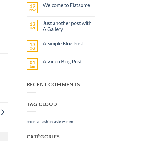
sur
Welcome to Flatsome
19
Bonjour
tout
Nov
Aucun
le
commentaire
monde !
sur
Just another post with
13
Welcome
to
Oct
A Gallery
Flatsome
Aucun
commentaire
A Simple Blog Post
13
sur
Just
Oct
Aucun
another
commentaire
post
sur
with
A Video Blog Post
01
A
A
Simple
Jan
Gallery
Aucun
Blog
commentaire
Post
sur
A
RECENT COMMENTS
Video
Blog
Post
TAG CLOUD
brooklyn
fashion
style
women
CATÉGORIES