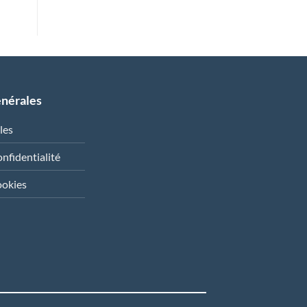
énérales
les
onfidentialité
ookies