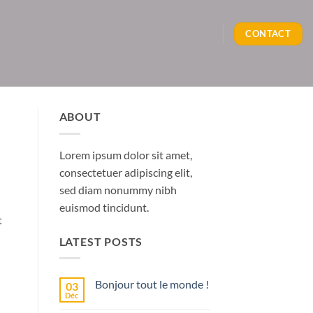
CONTACT
ABOUT
Lorem ipsum dolor sit amet,
consectetuer adipiscing elit,
sed diam nonummy nibh
euismod tincidunt.
t
LATEST POSTS
Bonjour tout le monde !
03
Déc
Aucun
commentaire