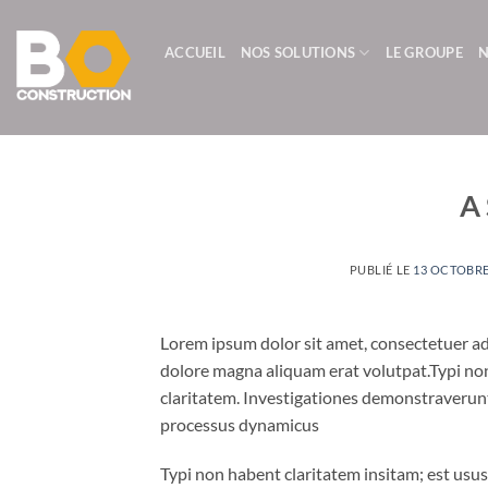
Passer
au
ACCUEIL
NOS SOLUTIONS
LE GROUPE
N
contenu
A 
PUBLIÉ LE
13 OCTOBRE
Lorem ipsum dolor sit amet, consectetuer ad
dolore magna aliquam erat volutpat.Typi non 
claritatem. Investigationes demonstraverunt 
processus dynamicus
Typi non habent claritatem insitam; est usus 