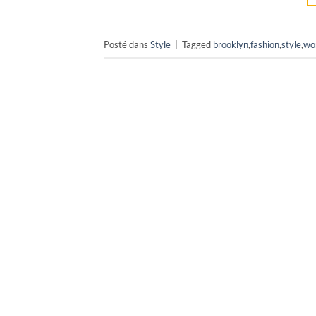
Posté dans
Style
|
Tagged
brooklyn
,
fashion
,
style
,
wo