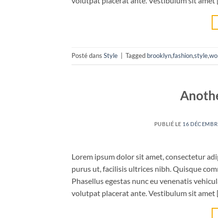
volutpat placerat ante. Vestibulum sit amet 
Posté dans
Style
|
Tagged
brooklyn
,
fashion
,
style
,
wo
Anothe
PUBLIÉ LE
16 DÉCEMBR
Lorem ipsum dolor sit amet, consectetur adip
purus ut, facilisis ultrices nibh. Quisque co
Phasellus egestas nunc eu venenatis vehicula.
volutpat placerat ante. Vestibulum sit amet 