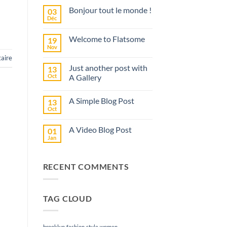
Bonjour tout le monde !
03
Déc
Aucun
commentaire
sur
Welcome to Flatsome
19
Bonjour
tout
Nov
Aucun
le
commentaire
aire
monde !
sur
Just another post with
13
Welcome
to
Oct
A Gallery
Flatsome
Aucun
commentaire
A Simple Blog Post
13
sur
Just
Oct
Aucun
another
commentaire
post
sur
with
A Video Blog Post
01
A
A
Simple
Jan
Gallery
Aucun
Blog
commentaire
Post
sur
A
RECENT COMMENTS
Video
Blog
Post
TAG CLOUD
brooklyn
fashion
style
women