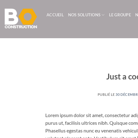
Passer
au
ACCUEIL
NOS SOLUTIONS
LE GROUPE
N
contenu
Just a co
PUBLIÉ LE
30 DÉCEMBR
Lorem ipsum dolor sit amet, consectetur adip
purus ut, facilisis ultrices nibh. Quisque co
Phasellus egestas nunc eu venenatis vehicula.