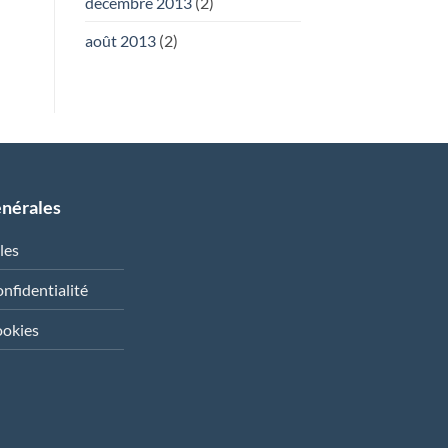
décembre 2013
(2)
août 2013
(2)
énérales
les
onfidentialité
ookies