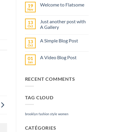
sur
Welcome to Flatsome
19
Bonjour
tout
Nov
Aucun
le
commentaire
monde !
sur
Just another post with
13
Welcome
to
Oct
A Gallery
Flatsome
Aucun
commentaire
A Simple Blog Post
13
sur
Just
Oct
Aucun
another
commentaire
post
sur
with
A Video Blog Post
01
A
A
Simple
Jan
Gallery
Aucun
Blog
commentaire
Post
sur
A
RECENT COMMENTS
Video
Blog
Post
TAG CLOUD
brooklyn
fashion
style
women
CATÉGORIES