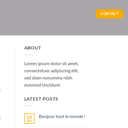
CONTACT
ABOUT
Lorem ipsum dolor sit amet,
consectetuer adipiscing elit,
sed diam nonummy nibh
euismod tincidunt.
t
LATEST POSTS
Bonjour tout le monde !
03
t
Déc
Aucun
commentaire