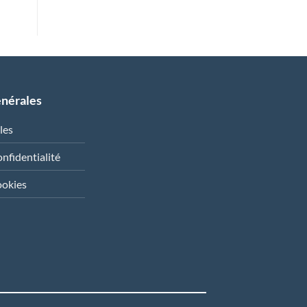
énérales
les
onfidentialité
ookies